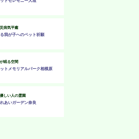
ットセレモニー大垣
災病気平癒
る我が子へのペット祈願
が眠る空間
ットメモリアルパーク相模原
優しい人の霊園
れあいガーデン奈良