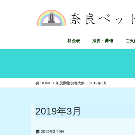
コ
ナ
ン
ビ
テ
ゲ
ン
ー
ツ
シ
に
ョ
料金表
法要・葬儀
ご火
移
ン
動
に
移
動
HOME
加茂動物供養大祭
2019年3月
2019年3月
2019年3月9日