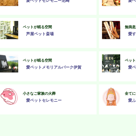
愛ペットセレモニー尼崎
愛ペ
ペットが眠る空間
無病息
芦屋ペット斎場
愛す
ペットが眠る空間
ペット
愛ペットメモリアルパーク伊賀
愛ペ
小さなご家族の火葬
全てに
愛ペットセレモニー
愛ふ