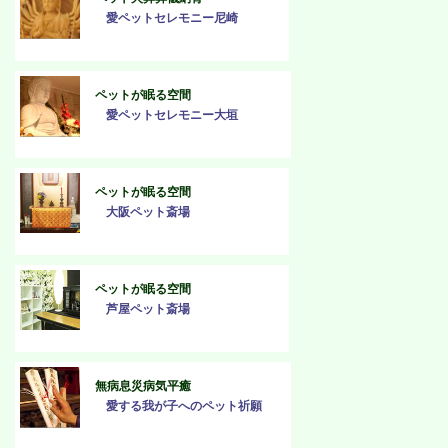
愛ペットセレモニー尼崎
ペットが眠る空間
愛ペットセレモニー大垣
ペットが眠る空間
大阪ペット斎場
ペットが眠る空間
芦屋ペット斎場
無病息災病気平癒
愛する我が子へのペット祈願