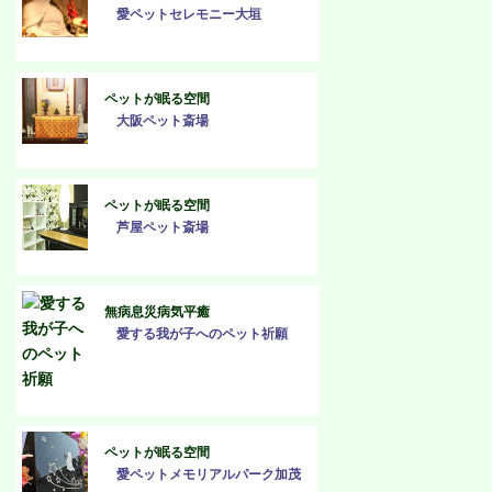
愛ペットセレモニー大垣
ペットが眠る空間
大阪ペット斎場
ペットが眠る空間
芦屋ペット斎場
無病息災病気平癒
愛する我が子へのペット祈願
ペットが眠る空間
愛ペットメモリアルパーク加茂