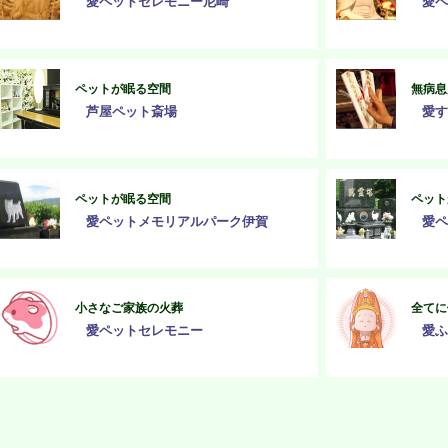
愛ペットセレモニー尼崎
愛ペ
ペットが眠る空間
無病息
芦屋ペット斎場
愛す
ペットが眠る空間
ペット
愛ペットメモリアルパーク伊賀
愛ペ
小さなご家族の火葬
全てに
愛ペットセレモニー
愛ふ