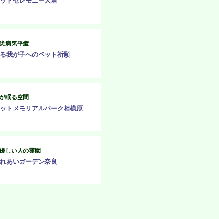
ットセレモニー大垣
災病気平癒
る我が子へのペット祈願
が眠る空間
ットメモリアルパーク相模原
優しい人の霊園
れあいガーデン奈良