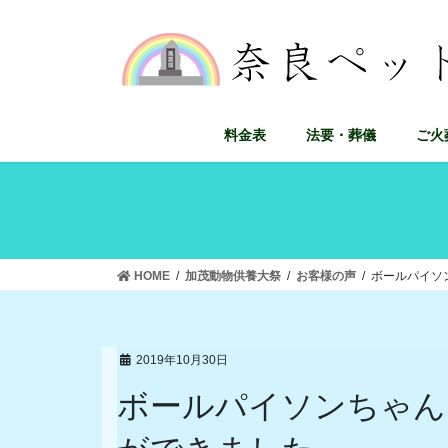
コ
ナ
ン
ビ
テ
ゲ
ン
ー
ツ
シ
に
ョ
料金表
法要・葬儀
ご火
移
ン
動
に
移
動
HOME
加茂動物供養大祭
お客様の声
ボールパイソ
2019年10月30日
ボールパイソンちゃん