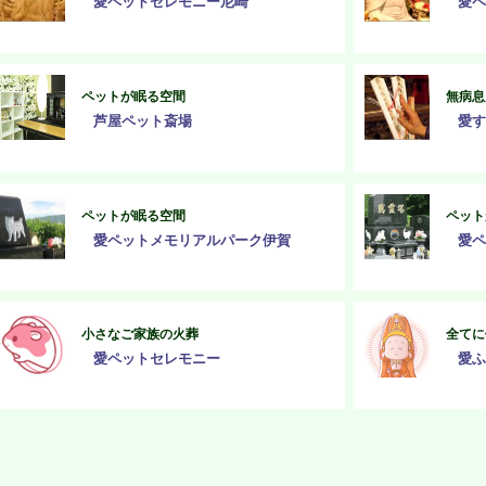
愛ペットセレモニー尼崎
愛ペ
ペットが眠る空間
無病息
芦屋ペット斎場
愛す
ペットが眠る空間
ペット
愛ペットメモリアルパーク伊賀
愛ペ
小さなご家族の火葬
全てに
愛ペットセレモニー
愛ふ