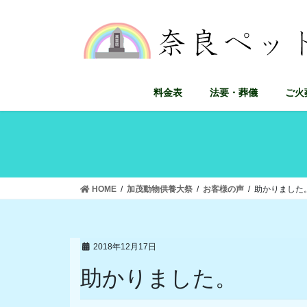
コ
ナ
ン
ビ
テ
ゲ
ン
ー
ツ
シ
に
ョ
料金表
法要・葬儀
ご火
移
ン
動
に
移
動
HOME
加茂動物供養大祭
お客様の声
助かりました
2018年12月17日
助かりました。