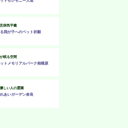
ットセレモニー大垣
災病気平癒
る我が子へのペット祈願
が眠る空間
ットメモリアルパーク相模原
優しい人の霊園
れあいガーデン奈良