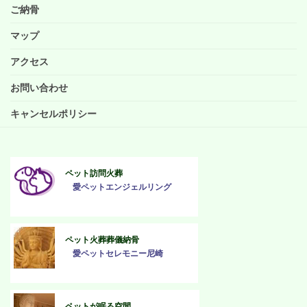
ご納骨
マップ
アクセス
お問い合わせ
キャンセルポリシー
ペット訪問火葬
愛ペットエンジェルリング
ペット火葬葬儀納骨
愛ペットセレモニー尼崎
ペットが眠る空間