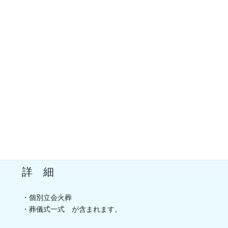
50,000円
15kg未満
(税込55,000円)
55,000円
25kg未満
(税込60,500円)
75,000円
35kg未満
(税込82,500円)
※極小動物はハムスター、リス、小鳥などになります。
※別途、（収骨返骨、合同納骨）の何れかの費用を申し
受けます。
詳 細
・個別立会火葬
・葬儀式一式 が含まれます。